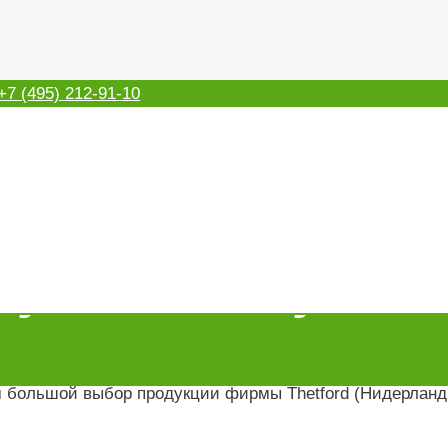
+7 (495) 212-91-10
купить биотуалет
м большой выбор продукции фирмы Thetford (Нидерланд
ества? Приобрести различные модели переносных или к