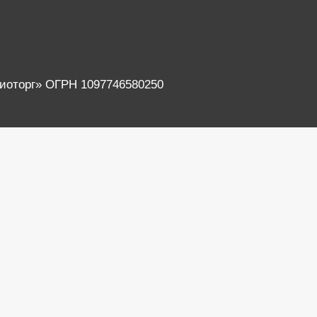
Можайское ш., д. 198,
ул. Свободы, д. 42
Пав. 109, 115
Переулок Бойкий, 2/1
Биоторг» ОГРН 1097746580250
Колхозный пр-д., д. 9А,
Новоясеневский просп., д. 1
Пав. 61, 62
(ТРЦ «Спектр»), -1 (цокольный) этаж
ул. 1-я Рабочая, 16. ТЦ «Регион»,
пос. Сосенское,
пав. 8
Хованская промзона,
он
Вл. 19
к
ул. Олеко Дундича д.19/15
ул. Пушкина, д. 170 В
ул.Кирова, 7 строение 3