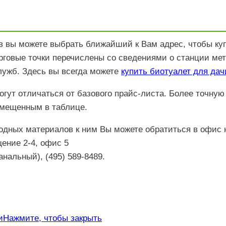
и или в регионах РФ: Киров, Рязань, Иваново, Саратов
 других городах.
в вы можете выбрать ближайший к Вам адрес, чтобы куп
рговые точки перечислены со сведениями о станции мет
лужб. Здесь вы всегда можете
купить биотуалет для дач
огут отличаться от базового прайс-листа. Более точну
змещенным в таблице.
ходных материалов к ним Вы можете обратиться в офис 
щение 2-4, офис 5
анальный), (495) 589-8489.
тро
Адрес
и
Нажмите, чтобы закрыть
Город
Адрес