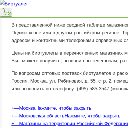
удобном для Вас районе Москвы, Московской област
Красноярск, Пермь, Воронеж, Тверь, Тула, Уфа, и в
0
В представленной ниже сводной таблице магазино
Подмосковье или в другом российском регионе. То
адресом и контактными телефонами справочных с
Цены на биотуалеты в перечисленных магазинах м
Вы сможете получить, позвонив по телефонам, ра
По вопросам оптовых поставок биотуалетов и рас
Россия, Москва, ул. Рябиновая, д. 55, стр. 2, поме
или позвонить по телефону: (495) 585-3547 (многок
+
—
Москва
Нажмите, чтобы закрыть
+
—
Московская область
Нажмите, чтобы закрыть
Наименование организации
Ме
+
—
Магазины на территории Российской Федераци
Наименование организации