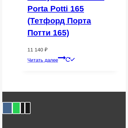
Porta Potti 165
(Тетфорд Порта
Потти 165)
11 140
₽
Читать далее