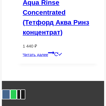
Aqua Rinse
Concentrated
(Тетфорд Аква Ринз
концентрат)
1 440
₽
Читать далее