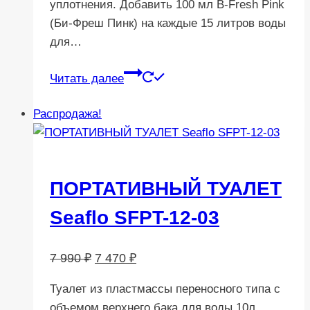
уплотнения. Добавить 100 мл B-Fresh Pink
(Би-Фреш Пинк) на каждые 15 литров воды
для…
Читать далее
Распродажа!
ПОРТАТИВНЫЙ ТУАЛЕТ
Seaflo SFPT-12-03
Первоначальная
Текущая
7 990
₽
7 470
₽
цена
цена:
Туалет из пластмассы переносного типа с
составляла
7
объемом верхнего бака для воды 10л,