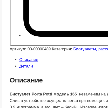
Артикул:
00-00000489
Категория:
Биотуалеты, рас
Описание
Детали
Описание
Биотуалет Porta Potti модель 165
незаменим на 
Слив в устройстве осуществляется при помощи с
3,9 килограмма, а его цвет – белый. Изделие изго