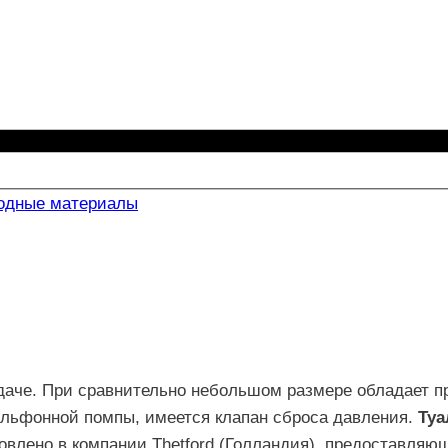
ходные материалы
даче. При сравнительно небольшом размере обладает п
ильфонной помпы, имеется клапан сброса давления.
Туа
товлено в компании Thetford (Голландия), предоставляющ