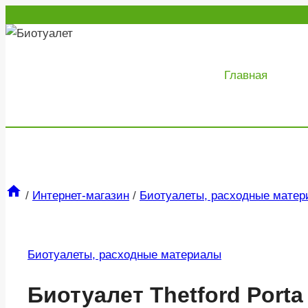
Перейти
к
содержимому
Главная
/
Интернет-магазин
/
Биотуалеты, расходные мате
Биотуалеты, расходные материалы
Биотуалет Thetford Porta