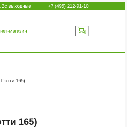
Сб,Вс выходные
+7 (495) 212-91-10
нет-магазин
0
а Потти 165)
тти 165)