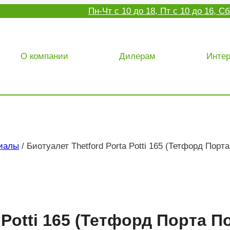
Пн-Чт с 10 до 18, Пт с 10 до 16, 
О компании
Дилерам
Интер
риалы
/
Биотуалет Thetford Porta Potti 165 (Тетфорд Порт
 Potti 165 (Тетфорд Порта По