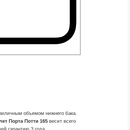
риличным объемом нижнего бака.
лет Порта Потти 165
весит всего
ей гарантию 3 года.