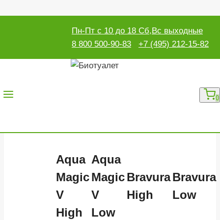
Перейти
Пн-Пт с 10 до 18 Сб,Вс выходные
Полезная информация
к
8 800 500-90-83
+7 (495) 212-15-82
содержимому
Сравнение
стационарных
0
биотуалетов Thetford
Aqua
Aqua
Magic
Magic
Bravura
Bravura
V
V
High
Low
High
Low