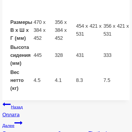
Размеры
470 x
356 x
454 x 421 x
356 x 421 x
В x Ш x
384 x
384 x
531
531
Г (мм)
452
452
Высота
сидения
445
328
431
333
(мм)
Вес
нетто
4.5
4.1
8.3
7.5
(кг)
Навигация
Назад
Оплата
по
Далее
записям