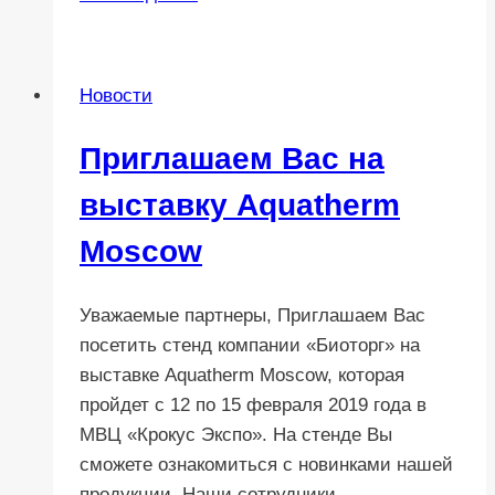
совета
Thetford
для
Новости
зимнего
хранения
Приглашаем Вас на
биотуалетов
выставку Aquatherm
Moscow
Уважаемые партнеры, Приглашаем Вас
посетить стенд компании «Биоторг» на
выставке Aquatherm Moscow, которая
пройдет с 12 по 15 февраля 2019 года в
МВЦ «Крокус Экспо». На стенде Вы
сможете ознакомиться с новинками нашей
продукции. Наши сотрудники