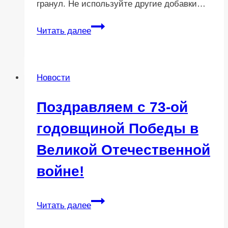
гранул. Не используйте другие добавки…
Новинка
Читать далее
Гранулы
для
биотуалета
Новости
Aqua
Kem®
Поздравляем с 73-ой
Green
Sachets
годовщиной Победы в
(Аква
Великой Отечественной
Кем
Грин
войне!
Саше)
Поздравляем
Читать далее
с
73-