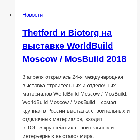
ой
Новости
годовщиной
Победы
Thetford и Biotorg на
в
Великой
выставке WorldBuild
Отечественной
Moscow / MosBuild 2018
войне!
3 апреля открылась 24-я международная
выставка строительных и отделочных
материалов WorldBuild Moscow / MosBuild.
WorldBuild Moscow / MosBuild – самая
крупная в России выставка строительных и
отделочных материалов, входит
в ТОП-5 крупнейших строительных и
интерьерных выставок мира.