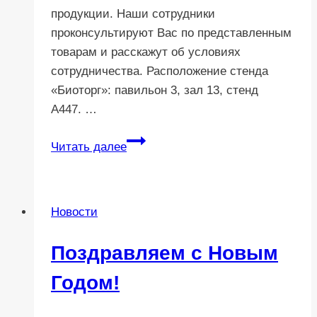
продукции. Наши сотрудники
проконсультируют Вас по представленным
товарам и расскажут об условиях
сотрудничества. Расположение стенда
«Биоторг»: павильон 3, зал 13, стенд
А447. …
Приглашаем
Читать далее
Вас
на
выставку
Новости
Aquatherm
Moscow
Поздравляем с Новым
2018
Годом!