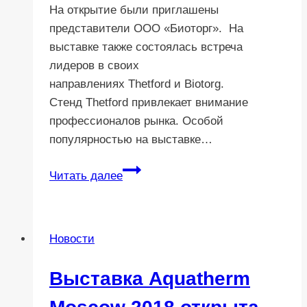
На открытие были приглашены
представители ООО «Биоторг». На
выставке также состоялась встреча
лидеров в своих
направлениях Thetford и Biotorg.
Стенд Thetford привлекает внимание
профессионалов рынка. Особой
популярностью на выставке…
Thetford
Читать далее
и
Biotorg
на
Новости
выставке
WorldBuild
Выставка Aquatherm
Moscow
/