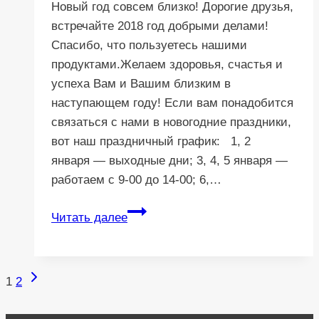
Новый год совсем близко! Дорогие друзья,
встречайте 2018 год добрыми делами!
Спасибо, что пользуетесь нашими
продуктами.Желаем здоровья, счастья и
успеха Вам и Вашим близким в
наступающем году! Если вам понадобится
связаться с нами в новогодние праздники,
вот наш праздничный график: 1, 2
января — выходные дни; 3, 4, 5 января —
работаем c 9-00 до 14-00; 6,…
Поздравляем
Читать далее
с
Новым
Годом!
Следующая
Навигация
1
2
страница
по