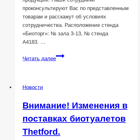
проконсультируют Вас по представленным
товарам и расскажут об условиях
сотрудничества. Расположение стенда
«Биоторг»: № зала 3-13, № стенда
А4183. …
Приглашаем
Читать далее
Вас
на
выставку
Новости
Aquatherm
Moscow
Внимание! Изменения в
поставках биотуалетов
Thetford.